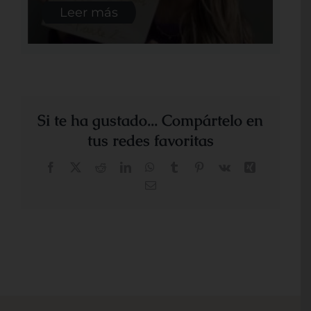
Leer más
Si te ha gustado... Compártelo en
tus redes favoritas
Facebook
X
Reddit
LinkedIn
WhatsApp
Tumblr
Pinterest
Vk
Xing
Correo
electrónico