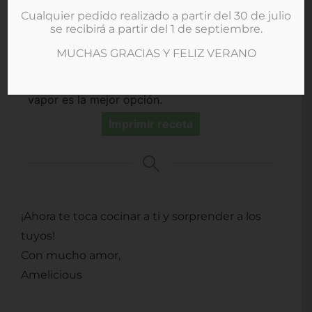
carotenoides.
Cualquier pedido realizado a partir del 30 de julio
3- Protege la salud de la vista y la piel: por su
se recibirá a partir del 1 de septiembre.
alto contenido en vitamina A y E.
MUCHAS GRACIAS Y FELIZ VERANO
4- Hidrata el sistema digestivo: ya que el 70%
de su peso es agua, por eso que hervido al
vapor es la mejor opción.
Imprimir receta
¡Ahora te toca cocinar a ti y sorprender a los
tuyos!
Con mucho amor,
Amelicious