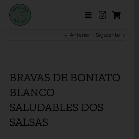
Saltar
al
Toggle
contenido
Navigation
Anterior
Siguiente
Sobre mi
Mis Productos
Retiro DAR
BRAVAS DE BONIATO
BLANCO
Prensa
SALUDABLES DOS
Recetas
SALSAS
Blog