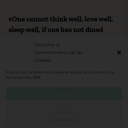
«One cannot think well, love well,
sleep well, if one has not dined
well»
Gestionar el
Virginia Woolf
Consentimiento de las
Cookies
Pues si, aquí también hay cookies de las que no se comen y hay
Toggle
que aceptarlas.
Navigation
Sobre mi
Acepto
Mis Productos
Denegado
© Copyright 2026 |
Politica de privacidad
|
Preferencias
Condiciones de venta
|
Cookies
|
Hector
Retiro DAR