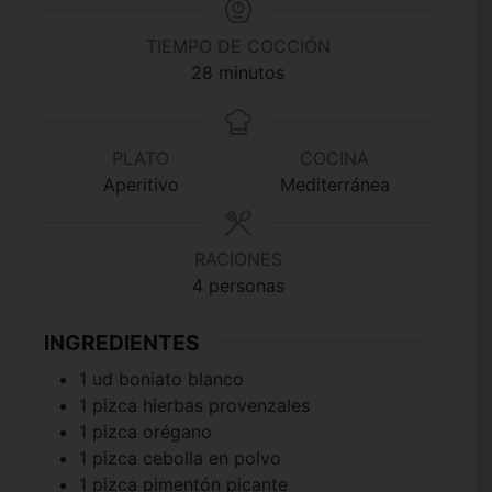
TIEMPO DE COCCIÓN
minutos
28
minutos
PLATO
COCINA
Aperitivo
Mediterránea
RACIONES
4
personas
INGREDIENTES
1
ud
boniato blanco
1
pizca
hierbas provenzales
1
pizca
orégano
1
pizca
cebolla en polvo
1
pizca
pimentón picante