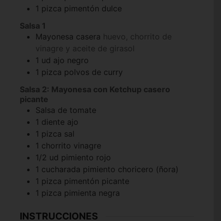
1
pizca
pimentón dulce
Salsa 1
Mayonesa casera
huevo, chorrito de
vinagre y aceite de girasol
1
ud
ajo negro
1
pizca
polvos de curry
Salsa 2: Mayonesa con Ketchup casero
picante
Salsa de tomate
1
diente
ajo
1
pizca
sal
1
chorrito
vinagre
1/2
ud
pimiento rojo
1
cucharada
pimiento choricero (ñora)
1
pizca
pimentón picante
1
pizca
pimienta negra
INSTRUCCIONES