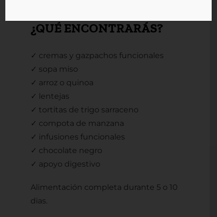
disfrutar.
¿QUÉ ENCONTRARÁS?
✓ cremas y gazpachos funcionales
✓ sopa miso
✓ arroz o quinoa
✓ lentejas
✓ tortitas de trigo sarraceno
✓ compota de manzana
✓ infusiones funcionales
✓ chocolate negro
✓ apoyo digestivo
Alimentación completa durante 5 o 10
dias.