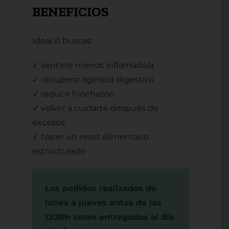
BENEFICIOS
Ideal si buscas:
✓ sentirte menos inflamado/a
✓ recuperar ligereza digestiva
✓ reducir hinchazón
✓ volver a cuidarte después de
excesos
✓ hacer un reset alimentario
estructurado
Los pedidos realizados de
lunes a jueves antes de las
12:30h serán entregados al día