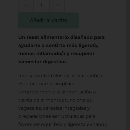
DETOX
MACROBIÓTICO
Añadir al carrito
5
o
Un reset alimentario diseñado para
10
ayudarte a sentirte más ligero/a,
DÍAS
menos inflamado/a y recuperar
cantidad
bienestar digestivo.
Inspirado en la filosofía macrobiótica
este programa simplifica
temporalmente la alimentación a
través de alimentos funcionales,
vegetales, cereales integrales y
preparaciones estructuradas para
favorecer equilibrio y ligereza evitando