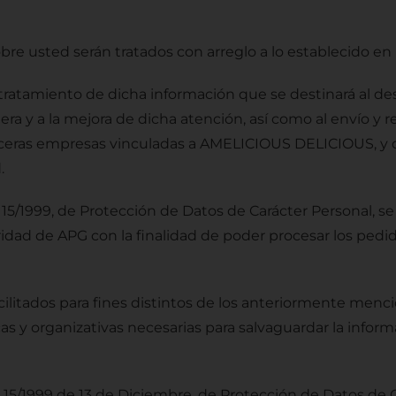
bre usted serán tratados con arreglo a lo establecido en 
ratamiento de dicha información que se destinará al desa
era y a la mejora de dicha atención, así como al envío y
rceras empresas vinculadas a AMELICIOUS DELICIOUS, y d
.
5/1999, de Protección de Datos de Carácter Personal, se
ridad de APG con la finalidad de poder procesar los pedi
facilitados para fines distintos de los anteriormente me
cas y organizativas necesarias para salvaguardar la info
15/1999 de 13 de Diciembre, de Protección de Datos de C