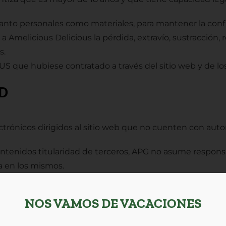
tanto personales como materiales, para mantener la con
 Amelicious Delicious la pérdida, extravío, sustracción,
s.
que hubiese contratado a través del sitio web y de los g
D
ctrónicos dirigidos al sitio web que no cuenten con autor
ontenidos titularidad de terceros, APG no asume respons
a en los mismos.
imiento por cualquier medio de la ilicitud de su conten
NOS VAMOS DE VACACIONES