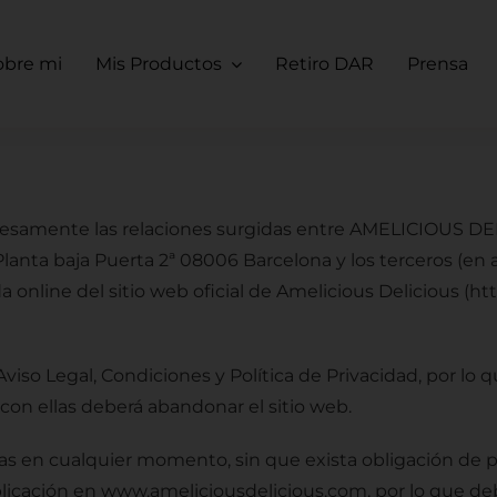
obre mi
Mis Productos
Retiro DAR
Prensa
resamente las relaciones surgidas entre AMELICIOUS DEL
Planta baja Puerta 2ª 08006
Barcelona y los terceros (en 
da online del sitio web oficial de Amelicious Delicious (
 Aviso Legal, Condiciones y Política de Privacidad, por 
con ellas deberá abandonar el sitio web.
as en cualquier momento, sin que exista obligación de p
licación en www.ameliciousdelicious.com, por lo que deb