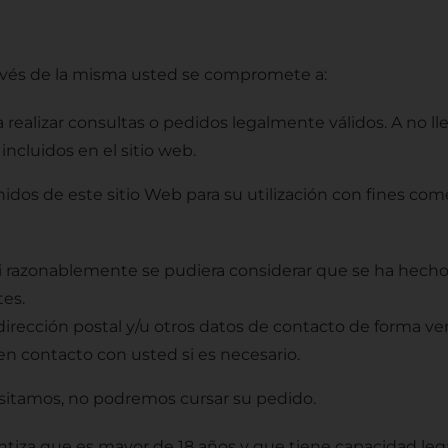
través de la misma usted se compromete a:
alizar consultas o pedidos legalmente válidos. A no lle
incluidos en el sitio web.
idos de este sitio Web para su utilización con fines come
 Si razonablemente se pudiera considerar que se ha hech
tes.
, dirección postal y/u otros datos de contacto de forma 
n contacto con usted si es necesario.
cesitamos, no podremos cursar su pedido.
antiza que es mayor de 18 años y que tiene capacidad lega