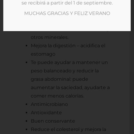
se recibirá a partir del 1 de septiembre.
la sensibilidad a la insulina: muy
recomendado en pacientes con
MUCHAS GRACIAS Y FELIZ VERANO
diabetes tipo 2.
Aumenta la absorción de hierro y
otros minerales.
Mejora la digestión – acidifica el
estomago
Te puede ayudar a mantener un
peso balanceado y reducir la
grasa abdominal: puede
aumentar la saciedad, ayudarte a
comer menos calorías.
Antimicrobiano
Antioxidante
Buen conservante
Reduce el colesterol y mejora la