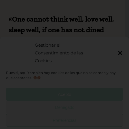
«One cannot think well, love well,
sleep well, if one has not dined
well»
Gestionar el
Virginia Woolf
Consentimiento de las
Cookies
Pues si, aquí también hay cookies de las que no se comen y hay
Toggle
que aceptarlas.
Navigation
Sobre mi
Acepto
Mis Productos
Denegado
© Copyright 2026 |
Politica de privacidad
|
Preferencias
Condiciones de venta
|
Cookies
|
Hector
Retiro DAR