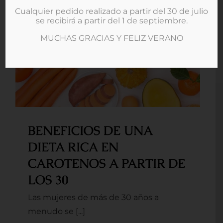
Cualquier pedido realizado a partir del 30 de julio
se recibirá a partir del 1 de septiembre.
MUCHAS GRACIAS Y FELIZ VERANO
BENEFICIOS DE UNA DIETA
RICA EN CAROTENOS A
PARTIR DE LOS 30
BENEFICIOS DE UNA
DIETA RICA EN
CAROTENOS A PARTIR DE
LOS 30
Las mujeres de más de 30 años a
menudo se [...]