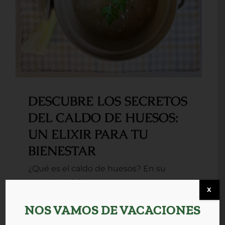
ELIXIR PARA TU BIENESTAR
DESCUBRE LOS SECRETOS
DEL CALDO DE HUESOS:
UN ELIXIR PARA TU
BIENESTAR
¿Qué es el caldo de huesos? En su
esencia, el [...]
X
NOS VAMOS DE VACACIONES