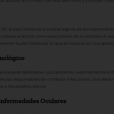
 ayudan a combatir los radicales libres y proteger nuest
30, la piel comienza a mostrar signos de envejecimiento,
utánea al actuar como precursores de la vitamina A, esen
ener la piel hidratada, lo que se traduce en una aparien
unológico
a puede debilitarse. Los carotenos, especialmente el b
 células responsables de combatir infecciones. Una diet
a los desafíos diarios.
 Enfermedades Oculares