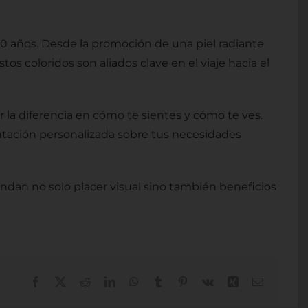
0 años. Desde la promoción de una piel radiante
 coloridos son aliados clave en el viaje hacia el
 la diferencia en cómo te sientes y cómo te ves.
entación personalizada sobre tus necesidades
indan no solo placer visual sino también beneficios
Facebook
X
Reddit
LinkedIn
WhatsApp
Tumblr
Pinterest
Vk
Xing
Correo
electrónic