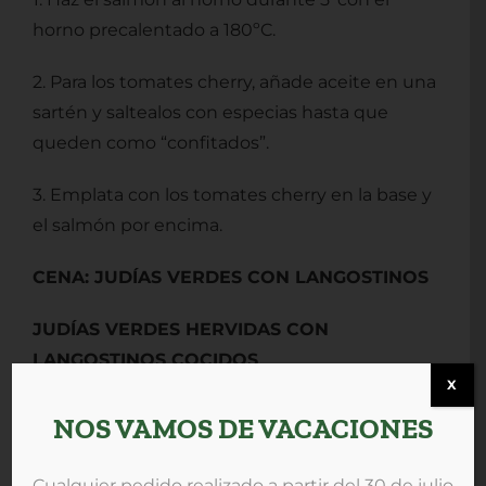
horno precalentado a 180ºC.
2. Para los tomates cherry, añade aceite en una
sartén y saltealos con especias hasta que
queden como “confitados”.
3. Emplata con los tomates cherry en la base y
el salmón por encima.
CENA: JUDÍAS VERDES CON LANGOSTINOS
JUDÍAS VERDES HERVIDAS CON
LANGOSTINOS COCIDOS
X
Ingredientes:
NOS VAMOS DE VACACIONES
– Judías verdes
Cualquier pedido realizado a partir del 30 de julio