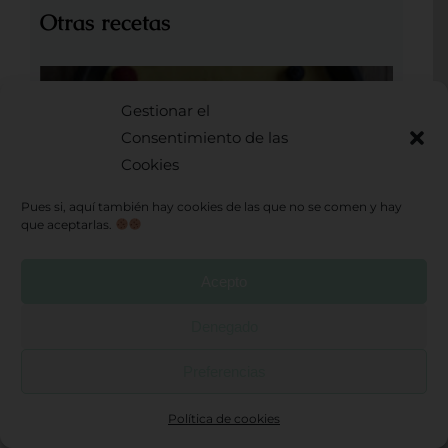
Otras recetas
TARTA LIGERA DE LIMÓN Y
Gestionar el
COCO
Consentimiento de las
Cookies
Leer más
Pues si, aquí también hay cookies de las que no se comen y hay
que aceptarlas.
Acepto
PORRIDGE DE AVENA
Denegado
Preferencias
Leer más
Política de cookies