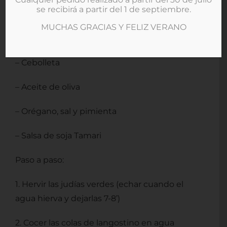
se recibirá a partir del 1 de septiembre.
– Colas de langostinos
MUCHAS GRACIAS Y FELIZ VERANO
– Tomate
– Cebolleta
– Aceite de oliva
– Orégano, sal y pimienta
– Salsa de soja Tamari
Paso a paso:
1. Hervir las judías verdes (echar cuando el
agua hierva y dejarlas 7-8’)
2. Cocer las colas de langostino en agua