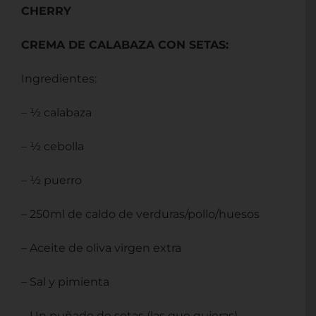
CHERRY
CREMA DE CALABAZA CON SETAS:
Ingredientes:
– ½ calabaza
– ½ cebolla
– ½ puerro
– 250ml de caldo de verduras/pollo/huesos
– Aceite de oliva virgen extra
– Sal y pimienta
– Un puñado de setas (las que quieras)