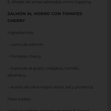
5. Añade las setas salteadas como topping.
SALMÓN AL HORNO CON TOMATES
CHERRY
Ingredientes:
– Lomo de salmón
– Tomates cherry
– Especias al gusto: orégano, tomillo,
albahaca
…
– Aceite de oliva virgen extra, sal y pimienta.
Paso a paso:
1. Haz el salmón al horno durante 5’ con el