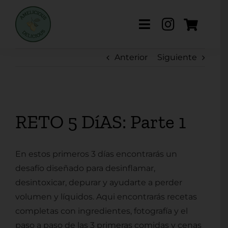
Saltar
al
Toggle
contenido
Navigation
Anterior
Siguiente
Sobre mi
Mis Productos
RETO 5 DíAS: Parte 1
Retiro DAR
Prensa
En estos primeros 3 días encontrarás un
desafío diseñado para desinflamar,
Recetas
desintoxicar, depurar y ayudarte a perder
volumen y líquidos. Aqui encontrarás recetas
Blog
completas con ingredientes, fotografía y el
paso a paso de las 3 primeras comidas y cenas